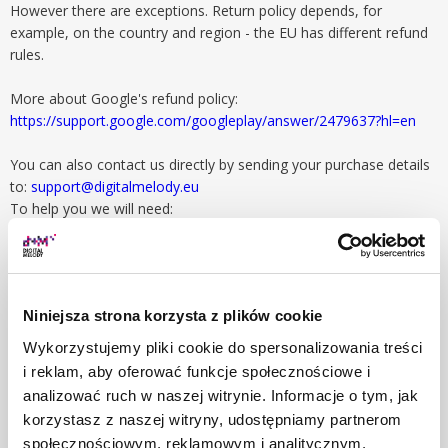
However there are exceptions. Return policy depends, for
example, on the country and region - the EU has different refund
rules.
More about Google's refund policy:
https://support.google.com/googleplay/answer/2479637?hl=en
You can also contact us directly by sending your purchase details
to:
support@digitalmelody.eu
To help you we will need:
1/ Your Order ID (for instance: GPA.1111-2222-3333-44444),
2/ Day of purchase
3/ Total purchase amount
Niniejsza strona korzysta z plików cookie
We will do our best to help you!
Wykorzystujemy pliki cookie do spersonalizowania treści
i reklam, aby oferować funkcje społecznościowe i
analizować ruch w naszej witrynie. Informacje o tym, jak
2. How to get refund from Apple App Store
korzystasz z naszej witryny, udostępniamy partnerom
purchase?
społecznościowym, reklamowym i analitycznym.