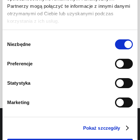
Partnerzy mogą połączyć te informacje z innymi danymi
otrzymanymi od Ciebie lub uzyskanymi podczas
3. How to redeem Apple App Store promo code on
korzystania z ich usług.
iPhone or iPad
Wybór
Niezbędne
zgody
4. Apple App Store Subscription Price & Terms
Preferencje
Statystyka
Marketing
HOME
Pokaż szczegóły