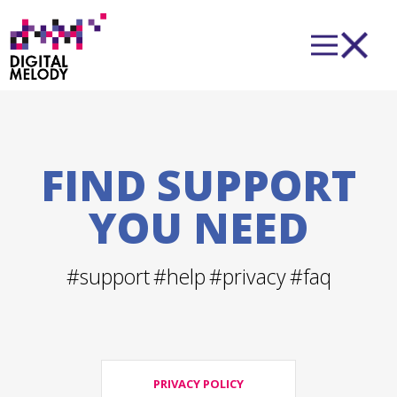
FIND SUPPORT
YOU NEED
#support
#help
#privacy
#faq
PRIVACY POLICY