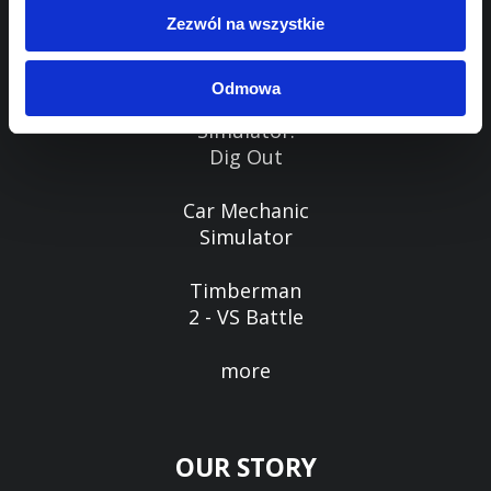
GAMES
Zezwól na wszystkie
Prison
Odmowa
Escape
Simulator:
Dig Out
Car Mechanic
Simulator
Timberman
2 - VS Battle
more
OUR STORY