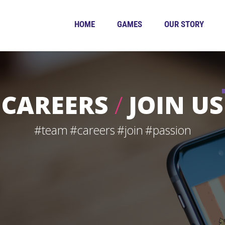
HOME
GAMES
OUR STORY
CAREERS
/
JOIN US
#team
#careers
#join
#passion