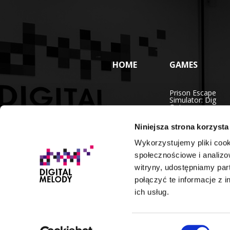
HOME
GAMES
Prison Escape
Simulator: Dig
Out
Niniejsza strona korzysta
Car Mechanic
Simulator
Wykorzystujemy pliki cook
Timberman 2 -
społecznościowe i analizo
VS Battle
witryny, udostępniamy pa
połączyć te informacje z 
more
ich usług.
Wybór