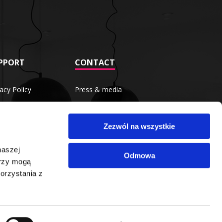
PPORT
CONTACT
vacy Policy
Press & media
ms Of Service
Careers
Zezwól na wszystkie
Q
naszej
Odmowa
erzy mogą
orzystania z